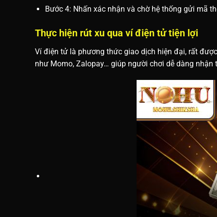
Bước 4: Nhấn xác nhận và chờ hệ thống gửi mã thẻ
Thực hiện rút xu qua ví điện tử tiện lợi
Ví điện tử là phương thức giao dịch hiện đại, rất đư
như Momo, Zalopay… giúp người chơi dễ dàng nhận ti