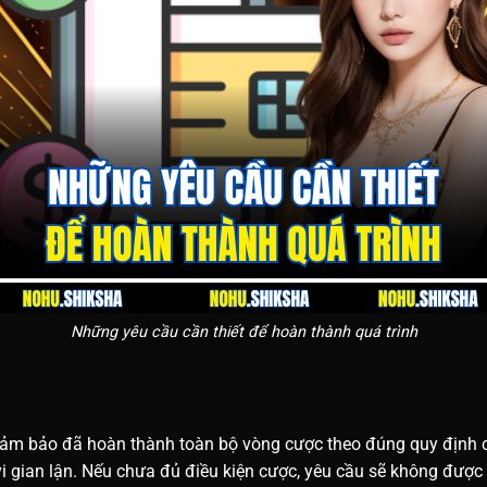
Những yêu cầu cần thiết để hoàn thành quá trình
đảm bảo đã hoàn thành toàn bộ vòng cược theo đúng quy định c
 gian lận. Nếu chưa đủ điều kiện cược, yêu cầu sẽ không được 