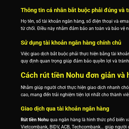
Thông tin cá nhân bắt buộc phải đúng và 
Họ tên, số tài khoản ngân hàng, số điện thoại và emai
từ chối. Điều này nhằm đảm bảo an toàn và bảo vệ ng
Sử dụng tài khoản ngân hàng chính chủ
Việc giao dịch bắt buộc phải thực hiện bằng tài khoả
quy định quan trọng giúp đảm bảo quyền lợi và tránh
Cách rút tiền Nohu đơn giản và 
Nhằm giúp người chơi thực hiện giao dịch nhanh chóng
cao, mang đến trải nghiệm tiện lợi nhất cho thành viê
Giao dịch qua tài khoản ngân hàng
Rút tiền Nohu
qua ngân hàng là hình thức phổ biến và
Vietcombank, BIDV, ACB, Techcombank… giúp người chơ