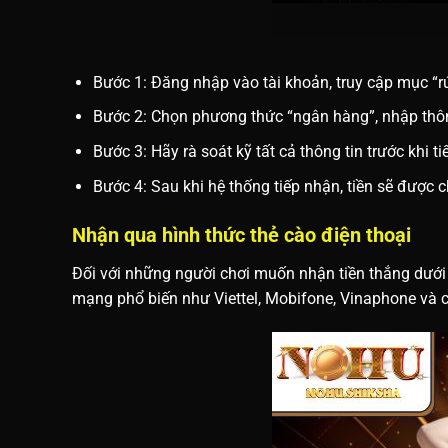
Bước 1: Đăng nhập vào tài khoản, truy cập mục “rú
Bước 2: Chọn phương thức “ngân hàng”, nhập thôn
Bước 3: Hãy rà soát kỹ tất cả thông tin trước khi t
Bước 4: Sau khi hệ thống tiếp nhận, tiền sẽ được 
Nhận qua hình thức thẻ cào điện thoại
Đối với những người chơi muốn nhận tiền thắng dưới 
mạng phổ biến như Viettel, Mobifone, Vinaphone và 