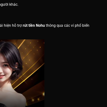
người khác.
ái hiện hỗ trợ
rút tiền Nohu
thông qua các ví phổ biến