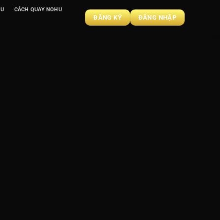
HU
CÁCH QUAY NOHU
ĐĂNG KÝ
ĐĂNG NHẬP