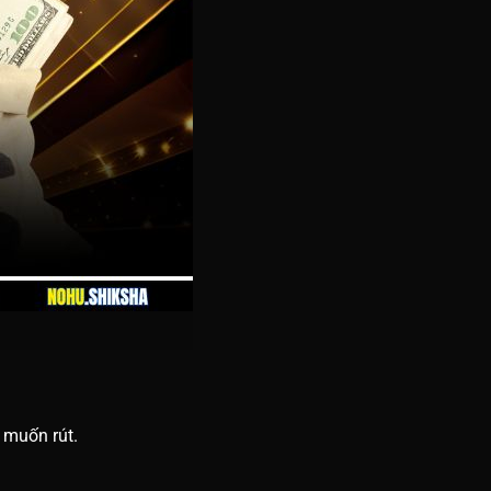
 muốn rút.