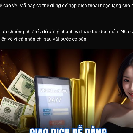
 cào về. Mã này có thể dùng để nạp điện thoại hoặc tặng cho 
ợc ưa chuộng nhờ tốc độ xử lý nhanh và thao tác đơn giản. Nhà c
ền về ví cá nhân chỉ sau vài bước cơ bản.