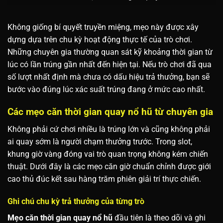
Không giống bí quyết truyền miệng, mẹo này được xây
dựng dựa trên chu kỳ hoạt động thực tế của trò chơi.
Những chuyên gia thường quan sát kỹ khoảng thời gian từ
lúc có lần trúng gần nhất đến hiện tại. Nếu trò chơi đã qua
số lượt nhất định mà chưa có dấu hiệu trả thưởng, bạn sẽ
bước vào đúng lúc xác suất trúng đang ở mức cao nhất.
Các mẹo căn thời gian quay nổ hũ từ chuyên gia
Không phải cứ chơi nhiều là trúng lớn và cũng không phải
ai quay sớm là người chạm thưởng trước. Trong slot,
khung giờ vàng đóng vai trò quan trọng không kém chiến
thuật. Dưới đây là các mẹo căn giờ chuẩn chỉnh được giới
cao thủ đúc kết sau hàng trăm phiên giải trí thực chiến.
Ghi chú chu kỳ trả thưởng của từng trò
Mẹo căn thời gian quay nổ hũ
đầu tiên là theo dõi và ghi