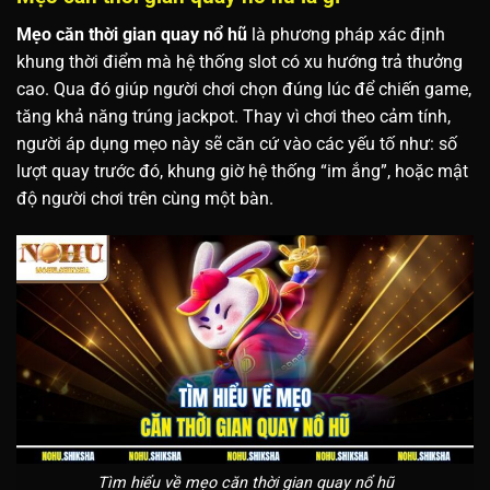
Mẹo căn thời gian quay nổ hũ
là phương pháp xác định
khung thời điểm mà hệ thống slot có xu hướng trả thưởng
cao. Qua đó giúp người chơi chọn đúng lúc để chiến game,
tăng khả năng trúng jackpot. Thay vì chơi theo cảm tính,
người áp dụng mẹo này sẽ căn cứ vào các yếu tố như: số
lượt quay trước đó, khung giờ hệ thống “im ắng”, hoặc mật
độ người chơi trên cùng một bàn.
Tìm hiểu về mẹo căn thời gian quay nổ hũ