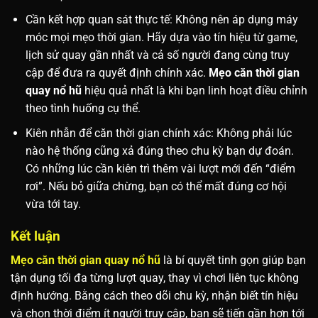
Cần kết hợp quan sát thực tế: Không nên áp dụng máy
móc mọi mẹo thời gian. Hãy dựa vào tín hiệu từ game,
lịch sử quay gần nhất và cả số người đang cùng truy
cập để đưa ra quyết định chính xác.
Mẹo căn thời gian
quay nổ hũ
hiệu quả nhất là khi bạn linh hoạt điều chỉnh
theo tình huống cụ thể.
Kiên nhẫn để căn thời gian chính xác: Không phải lúc
nào hệ thống cũng xả đúng theo chu kỳ bạn dự đoán.
Có những lúc cần kiên trì thêm vài lượt mới đến “điểm
rơi”. Nếu bỏ giữa chừng, bạn có thể mất đúng cơ hội
vừa tới tay.
Kết luận
Mẹo căn thời gian quay nổ hũ
là bí quyết tinh gọn giúp bạn
tận dụng tối đa từng lượt quay, thay vì chơi liên tục không
định hướng. Bằng cách theo dõi chu kỳ, nhận biết tín hiệu
và chọn thời điểm ít người truy cập, bạn sẽ tiến gần hơn tới