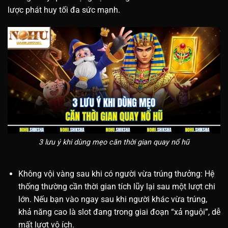
lược phát huy tối đa sức mạnh.
3 lưu ý khi dùng mẹo căn thời gian quay nổ hũ
Không vội vàng sau khi có người vừa trúng thưởng: Hệ
thống thường cần thời gian tích lũy lại sau một lượt chi
lớn. Nếu bạn vào ngay sau khi người khác vừa trúng,
khả năng cao là slot đang trong giai đoạn “xả nguội”, dễ
mất lượt vô ích.