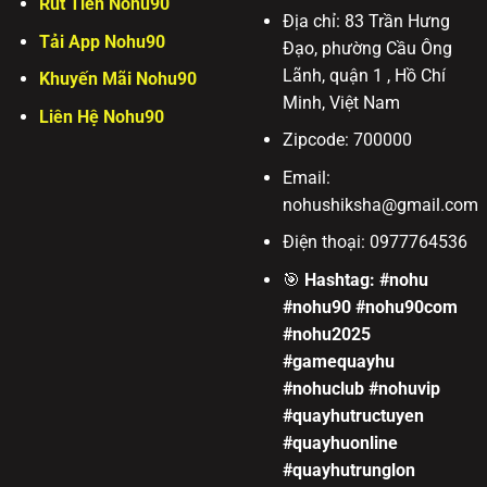
Rút Tiền Nohu90
Địa chỉ:
83 Trần Hưng
Tải App Nohu90
Đạo, phường Cầu Ông
Lãnh, quận 1 , Hồ Chí
Khuyến Mãi Nohu90
Minh, Việt Nam
Liên Hệ Nohu90
Zipcode:
700000
Email:
nohushiksha
@gmail.com
Điện thoại: 0977764536
🎯
Hashtag: #nohu
#nohu90 #nohu90com
#nohu2025
#gamequayhu
#nohuclub #nohuvip
#quayhutructuyen
#quayhuonline
#quayhutrunglon