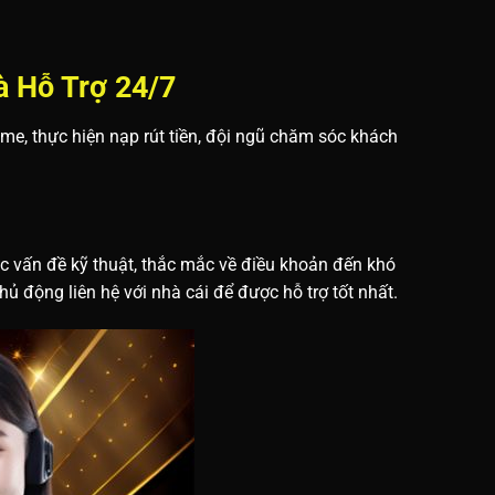
à Hỗ Trợ 24/7
me, thực hiện nạp rút tiền, đội ngũ chăm sóc khách
ác vấn đề kỹ thuật, thắc mắc về điều khoản đến khó
động liên hệ với nhà cái để được hỗ trợ tốt nhất.