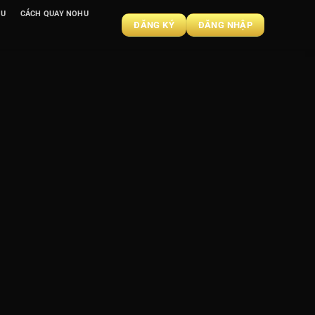
HU
CÁCH QUAY NOHU
ĐĂNG KÝ
ĐĂNG NHẬP