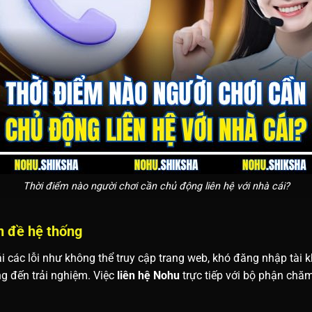
Thời điểm nào người chơi cần chủ động liên hệ với nhà cái?
n đề hệ thống
i các lỗi như không thể truy cập trang web, khó đăng nhập tài 
ng đến trải nghiệm. Việc
liên hệ Nohu
trực tiếp với bộ phận chă