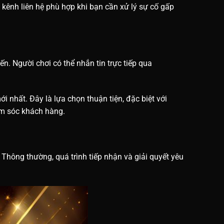
 kênh liên hệ phù hợp khi bạn cần xử lý sự cố gấp
n. Người chơi có thể nhắn tin trực tiếp qua
i nhất. Đây là lựa chọn thuận tiện, đặc biệt với
ăm sóc khách hàng.
 Thông thường, quá trình tiếp nhận và giải quyết yêu