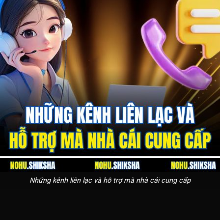
Những kênh liên lạc và hỗ trợ mà nhà cái cung cấp