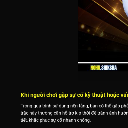
Khi người chơi gặp sự cố kỹ thuật hoặc vấ
Trong quá trình sử dụng nền tảng, bạn có thể gặp phả
trặc này thường cần hỗ trợ kịp thời để tránh ảnh hưở
tiết, khắc phục sự cố nhanh chóng.