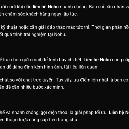
gười chơi khi cần
liên hệ Nohu
nhanh chóng. Bạn chỉ cần nhấn và
 viên chăm sóc khách hàng ngay lập tức.
ỹ thuật hoặc cần giải đáp thắc mắc tức thì. Thời gian phản hồi t
ốt quá trình trải nghiệm tại Nohu.
lựa chọn gửi email để trình bày chi tiết.
Liên hệ Nohu
cung cấp
ạn dễ dàng đính kèm hình ảnh, tài liệu liên quan.
út so với chat trực tuyến. Tuy vậy, ưu điểm lớn nhất là bạn có t
 vấn đề cần nhiều bước xác minh.
 và nhanh chóng, gọi điện thoại là giải pháp tối ưu.
Liên hệ 
iện thoại được cung cấp trên trang chủ.