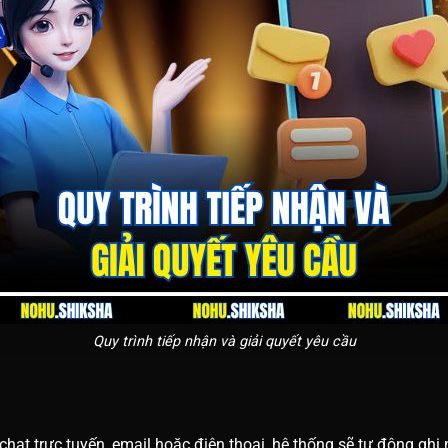
Quy trình tiếp nhận và giải quyết yêu cầu
chat trực tuyến, email hoặc điện thoại, hệ thống sẽ tự động g