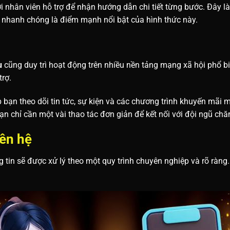
ới nhân viên hỗ trợ để nhận hướng dẫn chi tiết từng bước. Đây là
và nhanh chóng là điểm mạnh nổi bật của hình thức này.
u
cũng duy trì hoạt động trên nhiều nền tảng mạng xã hội phổ biế
rợ.
 bạn theo dõi tin tức, sự kiện và các chương trình khuyến mãi mớ
n chỉ cần một vài thao tác đơn giản để kết nối với đội ngũ ch
iên hệ
g tin sẽ được xử lý theo một quy trình chuyên nghiệp và rõ ràng.