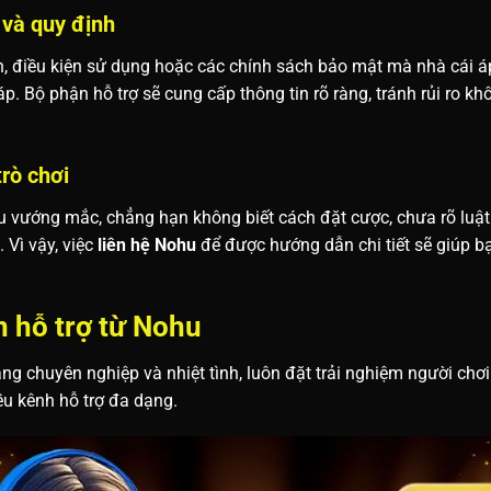
 và quy định
h, điều kiện sử dụng hoặc các chính sách bảo mật mà nhà cái á
p. Bộ phận hỗ trợ sẽ cung cấp thông tin rõ ràng, tránh rủi ro 
trò chơi
ều vướng mắc, chẳng hạn không biết cách đặt cược, chưa rõ luật
 Vì vậy, việc
liên hệ Nohu
để được hướng dẫn chi tiết sẽ giúp bạ
n hỗ trợ từ Nohu
ng chuyên nghiệp và nhiệt tình, luôn đặt trải nghiệm người ch
iều kênh hỗ trợ đa dạng.