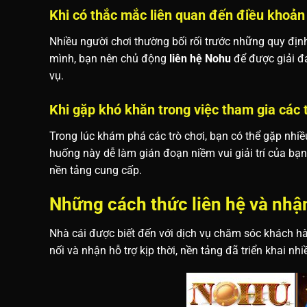
Khi có thắc mắc liên quan đến điều khoản
Nhiều người chơi thường bối rối trước những quy địn
mình, bạn nên chủ động
liên hệ Nohu
để được giải đá
vụ.
Khi gặp khó khăn trong việc tham gia các 
Trong lúc khám phá các trò chơi, bạn có thể gặp nhi
huống này dễ làm gián đoạn niềm vui giải trí của bạn.
nền tảng cung cấp.
Những cách thức liên hệ và nhậ
Nhà cái được biết đến với dịch vụ chăm sóc khách hà
nối và nhận hỗ trợ kịp thời, nền tảng đã triển khai nh