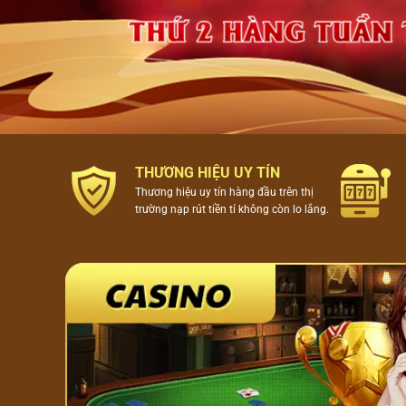
THƯƠNG HIỆU UY TÍN
Thương hiệu uy tín hàng đầu trên thị
trường nạp rút tiền tỉ không còn lo lắng.