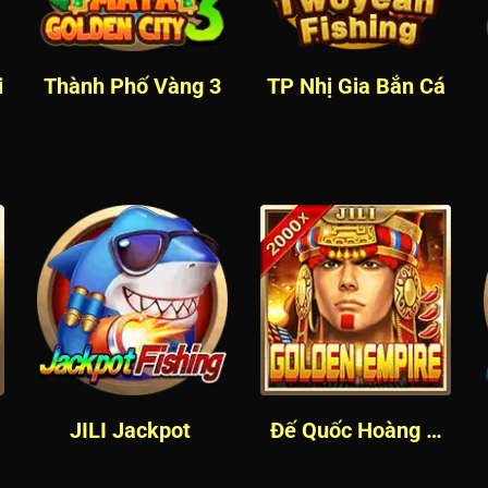
i
Thành Phố Vàng 3
TP Nhị Gia Bắn Cá
JILI Jackpot
Đế Quốc Hoàng …