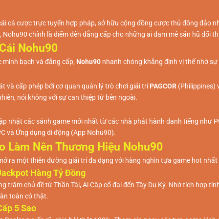
 cá cược trực tuyến hợp pháp, sở hữu cộng đồng cược thủ đông đảo nhất h
ối, Nohu90 chính là điểm đến đẳng cấp cho những ai đam mê săn hũ đổi t
 Cái Nohu90
c minh bạch và đẳng cấp,
Nohu90
nhanh chóng khẳng định vị thế nhờ sự 
và cấp phép bởi cơ quan quản lý trò chơi giải trí
PAGCOR
(Philippines)
hiên, nói không với sự can thiệp từ bên ngoài.
p nhật các sảnh game mới nhất từ các nhà phát hành danh tiếng như PG,
 PC và Ứng dụng di động (App Nohu90).
o Làm Nên Thương Hiệu Nohu90
 ra một thiên đường giải trí đa dạng với hàng nghìn tựa game hot nhất 
 Jackpot Hàng Tỷ Đồng
g trăm chủ đề từ Thần Tài, Ai Cập cổ đại đến Tây Du Ký. Nhờ tích hợp tín
oàn toàn có thật.
Cấp 5 Sao